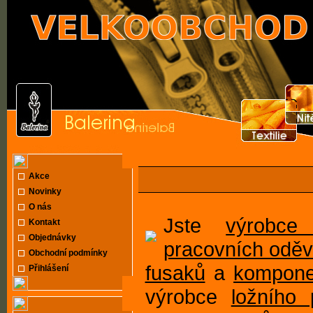
Akce
Novinky
O nás
Jste
výrobce
Kontakt
Objednávky
pracovních odě
Obchodní podmínky
fusaků
a
kompone
Přihlášení
výrobce
ložního 