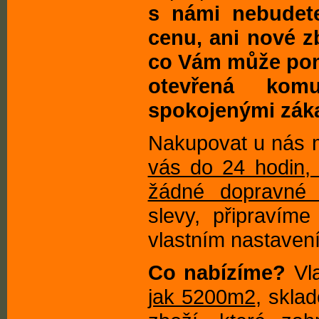
s námi nebudete
cenu, ani nové zb
co Vám může pomo
otevřená kom
spokojenými záka
Nakupovat u nás 
vás do 24 hodin, 
žádné dopravné 
slevy, připravím
vlastním nastaven
Co nabízíme?
Vla
jak 5200m2
, skla