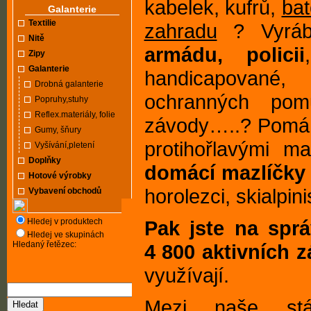
kabelek, kufrů,
ba
Galanterie
Textilie
zahradu
? Vyráb
Nitě
armádu, policii
Zipy
Galanterie
handicapované,
Drobná galanterie
ochranných pom
Popruhy,stuhy
Reflex.materiály, folie
závody…..? Pomáhá
Gumy, šňury
protihořlavými m
Vyšívání,pletení
Doplňky
domácí mazlíčky
Hotové výrobky
horolezci, skialpini
Vybavení obchodů
Hledej v produktech
Pak jste na sprá
Hledej ve skupinách
Hledaný řetězec:
4 800 aktivních 
využívají.
Mezi naše st