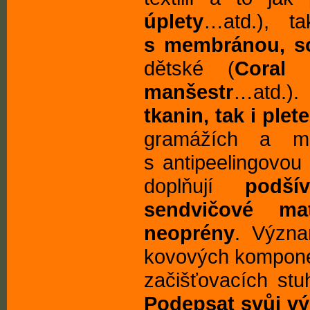
úplety
…atd.), t
s membránou, sof
dětské (
Coral 
manšestr
…atd.).
tkanin, tak i plet
gramážích a mn
s antipeelingovou
doplňují
podší
sendvičové ma
neoprény
. Význa
kovových komponen
začišťovacích stu
Podepsat svůj vý