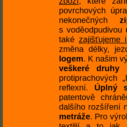
zboží
, které za
povrchových úpra
nekonečných
z
s voděodpudivou 
také
zajišťujeme i
změna délky, jez
logem
. K našim v
veškeré druhy 
protiprachových 
reflexní.
Úplný s
patentově chrá
dalšího rozšíření
metráže
. Pro výr
textilií a to ja