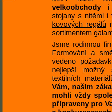
velkoobchody i 
stojany s nitěmi i
kovových regálů
n
sortimentem galant
Jsme rodinnou fir
Formování a smě
vedeno požadavky
nejlepší možný 
textilních materiá
Vám, našim záka
mohli vždy spol
připraveny pro Va