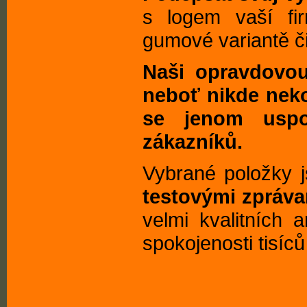
s logem vaší fir
gumové variantě či
Naši opravdovo
neboť nikde nekon
se jenom uspo
zákazníků.
Vybrané položky 
testovými zpráva
velmi kvalitních a
spokojenosti tisíc