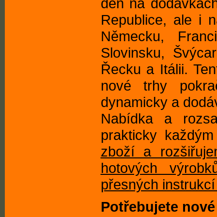
den na dodávkách 
Republice, ale i
Německu, Francii
Slovinsku, Švýca
Řecku a Itálii. Te
nové trhy pokra
dynamicky a dodáv
Nabídka a rozsa
prakticky každý
zboží a rozšiřuj
hotových výrob
přesných instrukc
Potřebujete nové