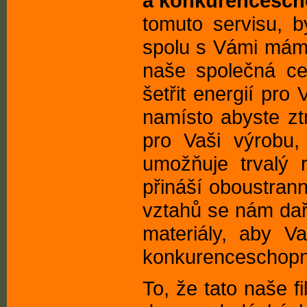
a konkurencesch
tomuto servisu, bý
spolu s Vámi máme
naše společná ce
šetřit energií pro
namísto abyste z
pro Vaši výrobu,
umožňuje trvalý 
přináší oboustran
vztahů se nám daří
materiály, aby V
konkurenceschopn
To, že tato naše f