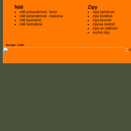
Nitě
Zipy
nitě polyesterové - twist
zipy spirálové
nitě polyesterové - balerina
zipy kostěné
nitě bavlněné
zipy kovové
nitě hedvábné
zipová metráž
zipy se zátěrem
suché zipy
design: Lollo
V