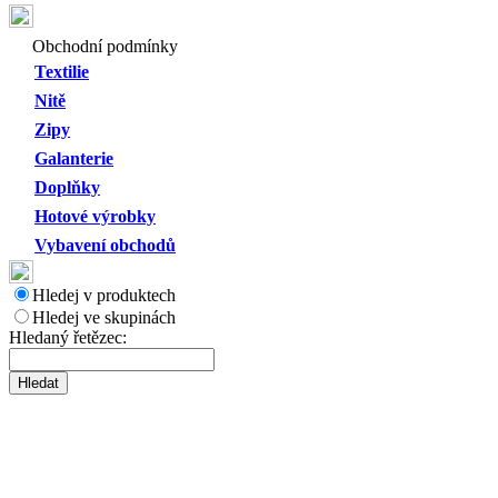
Obchodní podmínky
Textilie
Nitě
Zipy
Galanterie
Doplňky
Hotové výrobky
Vybavení obchodů
Hledej v produktech
Hledej ve skupinách
Hledaný řetězec: