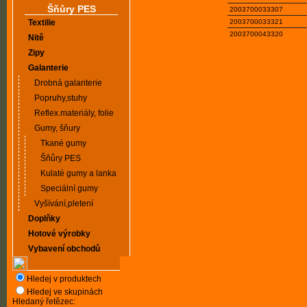
Šňůry PES
2003700033307
Textilie
2003700033321
2003700043320
Nitě
Zipy
Galanterie
Drobná galanterie
Popruhy,stuhy
Reflex.materiály, folie
Gumy, šňury
Tkané gumy
Šňůry PES
Kulaté gumy a lanka
Speciální gumy
Vyšívání,pletení
Doplňky
Hotové výrobky
Vybavení obchodů
Hledej v produktech
Hledej ve skupinách
Hledaný řetězec: