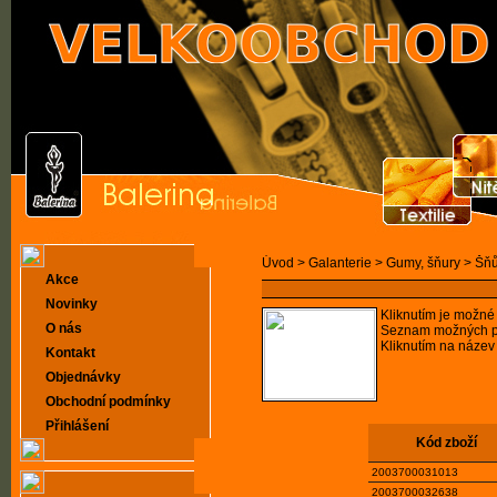
Úvod >
Galanterie >
Gumy, šňury >
Šňů
Akce
Novinky
Kliknutím je možné 
O nás
Seznam možných pr
Kliknutím na název
Kontakt
Objednávky
Obchodní podmínky
Přihlášení
Kód zboží
2003700031013
2003700032638