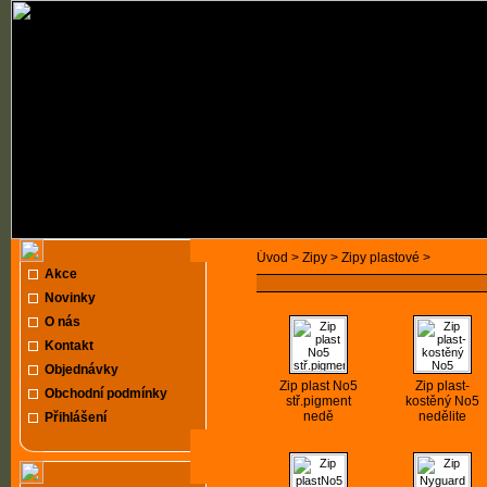
Úvod >
Zipy >
Zipy plastové >
Akce
Novinky
O nás
Kontakt
Objednávky
Zip plast No5
Zip plast-
Obchodní podmínky
stř.pigment
kostěný No5
nedě
nedělite
Přihlášení