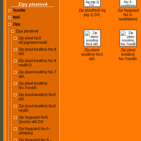
Zipy plastové
Textilie
Zip plastNo5 Ag
Zip Nyguard
pig-2j DX,
No.3-
Nitě
nedělitelný
Zipy
Zipy plastové
Zip plast No5
stř.pigment nedě
Zip plast kostěný No.8
Zip plast-
Zip plast
děl.
kostěný No3
kostěný
děl.
No.7neděl.
Zip plast kostěný No.8
neděl.0
Zip plast kostěný No.7
děl.
Zip plast kostěný
No.7neděl.
Zip plast-kostěný No3
děl.
Zip plast-kostěný No3
neděl.
Zip Nyguard No5
2jezdci děl.DX
Zip Nyguard No.5 -
dělitelný
Zip Nyguard No.5 -