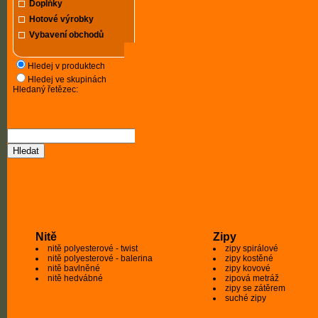
Doplňky
Hotové výrobky
Vybavení obchodů
Hledej v produktech
Hledej ve skupinách
Hledaný řetězec:
Nitě
Zipy
nitě polyesterové - twist
zipy spirálové
nitě polyesterové - balerina
zipy kostěné
nitě bavlněné
zipy kovové
nitě hedvábné
zipová metráž
zipy se zátěrem
suché zipy