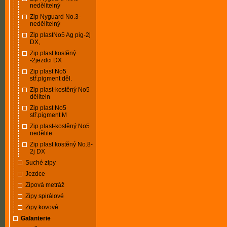
nedělitelný
Zip Nyguard No.3-
nedělitelný
Zip plastNo5 Ag pig-2j
DX,
Zip plast kostěný
-2jezdci DX
Zip plast No5
stř.pigment děl.
Zip plast-kostěný No5
děliteln
Zip plast No5
stř.pigment M
Zip plast-kostěný No5
nedělite
Zip plast kostěný No.8-
2j DX
Suché zipy
Jezdce
Zipová metráž
Zipy spirálové
Zipy kovové
Galanterie